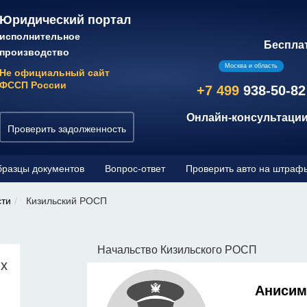
Юридический портал
исполнительное
Беспла
производство
Москва и область
Не официальный сайт
ФССП России
+7 499
938-50-82
Онлайн-консультации
Проверить задолженность
разцы документов
Вопрос-ответ
Проверить авто на штраф
сти
Кизильский РОСП
Начальство Кизильского РОСП
ых
Анисим