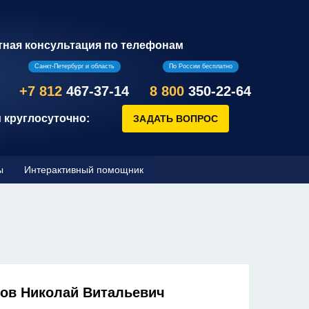
тная консультация по телефонам
Санкт-Петербург и область
По России бесплатно
+7 812
467-37-14
8 800
350-22-64
 круглосуточно:
ы
Интерактивный помощник
ов Николай Витальевич