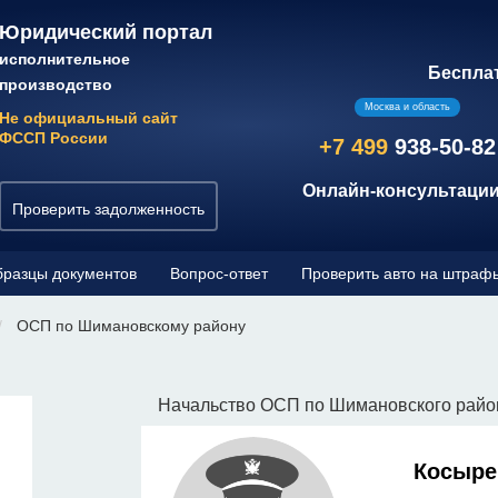
Юридический портал
исполнительное
Беспла
производство
Москва и область
Не официальный сайт
ФССП России
+7 499
938-50-82
Онлайн-консультации
Проверить задолженность
разцы документов
Вопрос-ответ
Проверить авто на штраф
ОСП по Шимановскому району
Начальство ОСП по Шимановского райо
Косыре