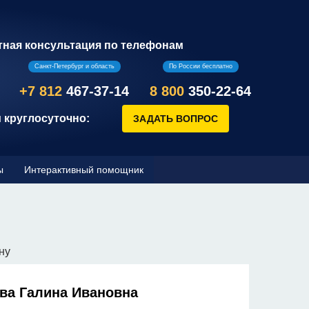
тная консультация по телефонам
Санкт-Петербург и область
По России бесплатно
+7 812
467-37-14
8 800
350-22-64
 круглосуточно:
ы
Интерактивный помощник
ну
ва Галина Ивановна