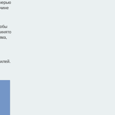
очерью
жчине
в
тобы
ринято
мма,
илей.