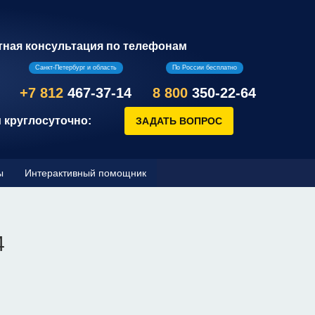
тная консультация по телефонам
Санкт-Петербург и область
По России бесплатно
+7 812
467-37-14
8 800
350-22-64
 круглосуточно:
ы
Интерактивный помощник
4