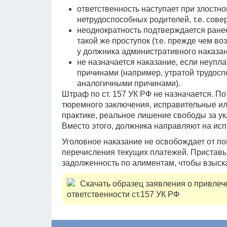
ответственность наступает при злостно
нетрудоспособных родителей, т.е. сов
неоднократность подтверждается ран
такой же проступок (т.е. прежде чем в
у должника административного наказан
не назначается наказание, если неуп
причинами (например, утратой трудос
аналогичными причинами).
Штраф по ст. 157 УК РФ не назначается. По
тюремного заключения, исправительные ил
практике, реальное лишение свободы за у
Вместо этого, должника направляют на ис
Уголовное наказание не освобождает от по
перечисления текущих платежей. Приставы
задолженность по алиментам, чтобы взыска
Скачать образец заявления о привлеч
ответственности ст.157 УК РФ