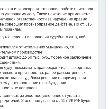
го акта или воспрепятствование работе приставов
о уголовному делу. Такое наказание применяется,
ративной ответственности за нарушение правил
вь совершил противоправное действие. По ст. 315
им правилам:
 уклонение от исполнения судебного акта, либо
;
уклонялся от исполнения умышленно, т.е.
ительном производстве;
входит штраф до 50 тыс. руб., тюремное заключение
оздействия.
ия будут доказывать правоохранительные органы.
тельного производства, ранее рассмотренных
ик не знал о судебном решении (например, при
ил ему постановление о возбуждении
нность не наступает.
твенность за злостное уклонение от уплаты
одителей. Уголовное дело по ст. 157 УК РФ будет
м: