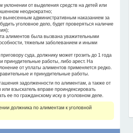
м уклонении от выделения средств на детей или
ершенном неоднократно;
ее вынесенным административным наказанием за
озбудить уголовное дело, будет проверяться наличие
ия);
лата алиментов была вызвана уважительными
пособности, тяжелым заболеванием и иными
 приговору суда, должнику может грозить до 1 года
и принудительные работы, либо арест. На
клонение от уплаты алиментов применяется редко.
правительные и принудительные работы.
гашения задолженности по алиментам, а также от
 или взыскатель вправе проиндексировать
ть ее по гражданскому иску в уголовном деле.
ении должника по алиментам к уголовной