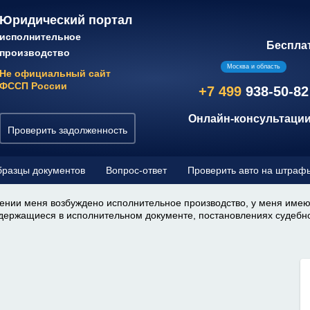
Юридический портал
исполнительное
Беспла
производство
Москва и область
Не официальный сайт
ФССП России
+7 499
938-50-82
Онлайн-консультации
Проверить задолженность
разцы документов
Вопрос-ответ
Проверить авто на штраф
ении меня возбуждено исполнительное производство, у меня име
содержащиеся в исполнительном документе, постановлениях судебно