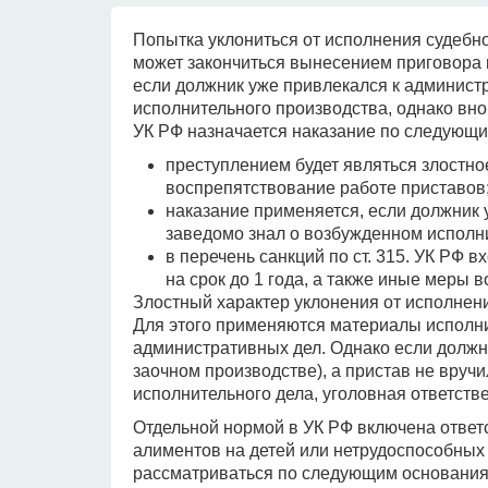
Попытка уклониться от исполнения судебно
может закончиться вынесением приговора п
если должник уже привлекался к админист
исполнительного производства, однако вно
УК РФ назначается наказание по следующ
преступлением будет являться злостное
воспрепятствование работе приставов
наказание применяется, если должник 
заведомо знал о возбужденном исполн
в перечень санкций по ст. 315. УК РФ 
на срок до 1 года, а также иные меры в
Злостный характер уклонения от исполнен
Для этого применяются материалы исполни
административных дел. Однако если должн
заочном производстве), а пристав не вруч
исполнительного дела, уголовная ответстве
Отдельной нормой в УК РФ включена ответс
алиментов на детей или нетрудоспособных р
рассматриваться по следующим основания