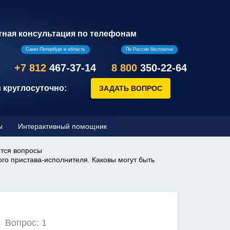
тная консультация по телефонам
Санкт-Петербург и область
По России бесплатно
+7 812
467-37-14
8 800
350-22-64
 круглосуточно:
ы
Интерактивный помощник
ются вопросы
го пристава-исполнителя. Каковы могут быть