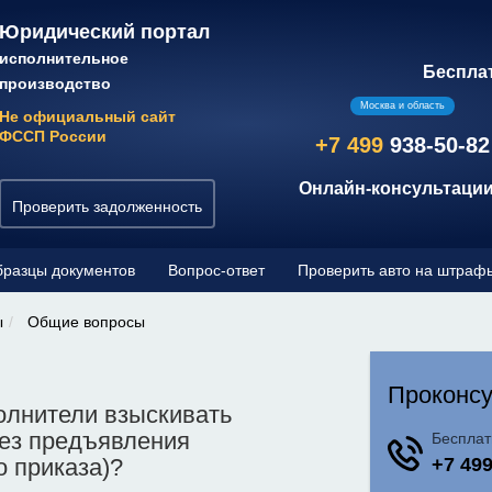
Юридический портал
исполнительное
Беспла
производство
Москва и область
Не официальный сайт
ФССП России
+7 499
938-50-82
Онлайн-консультации
Проверить задолженность
разцы документов
Вопрос-ответ
Проверить авто на штраф
ы
Общие вопросы
олнители взыскивать
ез предъявления
о приказа)?