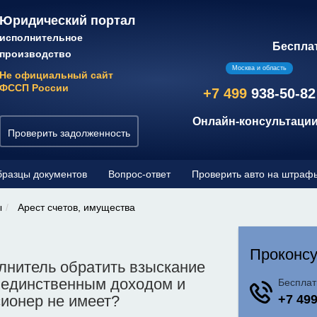
Юридический портал
исполнительное
Беспла
производство
Москва и область
Не официальный сайт
ФССП России
+7 499
938-50-82
Онлайн-консультации
Проверить задолженность
разцы документов
Вопрос-ответ
Проверить авто на штраф
ы
Арест счетов, имущества
лнитель обратить взыскание
я единственным доходом и
сионер не имеет?