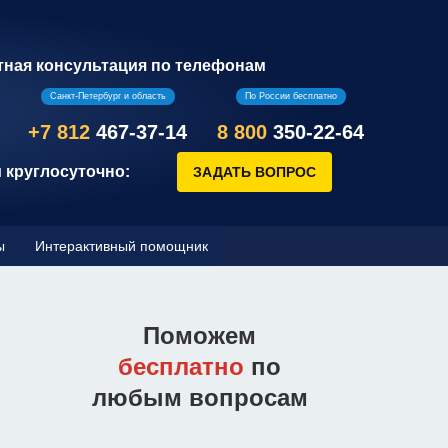
тная консультация по телефонам
Санкт-Петербург и область
По России бесплатно
+7 812
467-37-14
8 800
350-22-64
 круглосуточно:
ы
Интерактивный помощник
Поможем
бесплатно
по
любым вопросам