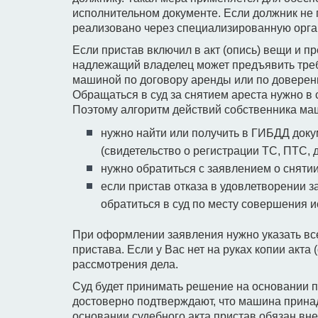
исполнительном документе. Если должник не 
реализовано через специализированную орг
Если пристав включил в акт (опись) вещи и 
надлежащий владелец может предъявить треб
машиной по договору аренды или по доверенн
Обращаться в суд за снятием ареста нужно в 
Поэтому алгоритм действий собственника ма
нужно найти или получить в ГИБДД док
(свидетельство о регистрации ТС, ПТС, д
нужно обратиться с заявлением о снятии
если пристав отказа в удовлетворении з
обратиться в суд по месту совершения 
При оформлении заявления нужно указать все
пристава. Если у Вас нет на руках копии акта 
рассмотрения дела.
Суд будет принимать решение на основании 
достоверно подтверждают, что машина принад
основании судебного акта пристав обязан вне