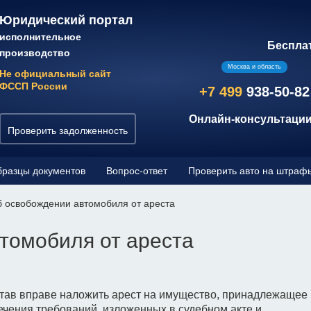
Юридический портал
исполнительное
Беспла
производство
Москва и область
Не официальный сайт
ФССП России
+7 499
938-50-82
Онлайн-консультации
Проверить задолженность
разцы документов
Вопрос-ответ
Проверить авто на штраф
б освобождении автомобиля от ареста
томобиля от ареста
став вправе наложить арест на имущество, принадлежащее
ечения требований, изложенных в судебном акте и