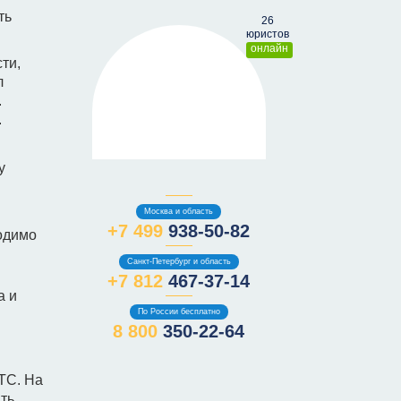
ть
онлайн
ти,
л
.
.
у
Москва и область
+7 499
938-50-82
ходимо
Санкт-Петербург и область
+7 812
467-37-14
а и
По России бесплатно
8 800
350-22-64
ТС. На
ать