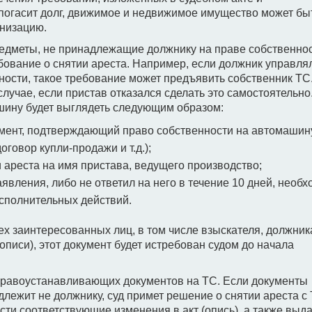
погасит долг, движимое и недвижимое имущество может бы
анизацию.
предметы, не принадлежащие должнику на праве собственнос
ование о снятии ареста. Например, если должник управля
ости, такое требование может предъявить собственник ТС
случае, если пристав отказался сделать это самостоятельно
шину будет выглядеть следующим образом:
умент, подтверждающий право собственности на автомашин
оговор купли-продажи и т.д.);
 ареста на имя пристава, ведущего производство;
аявления, либо не ответил на него в течение 10 дней, необ
исполнительных действий.
х заинтересованных лиц, в том числе взыскателя, должник
(описи), этот документ будет истребован судом до начала
правоустанавливающих документов на ТС. Если документы
лежит не должнику, суд примет решение о снятии ареста с 
сти соответствующие изменения в акт (опись), а также выд