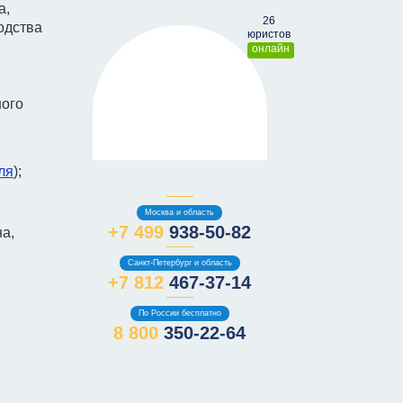
а,
одства
онлайн
ного
ля
);
Москва и область
+7 499
938-50-82
а,
Санкт-Петербург и область
+7 812
467-37-14
По России бесплатно
8 800
350-22-64