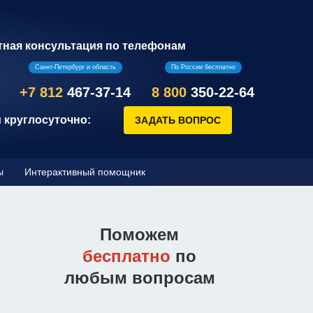
тная консультация по телефонам
Санкт-Петербург и область
По России бесплатно
+7 812
467-37-14
8 800
350-22-64
 круглосуточно:
ы
Интерактивный помощник
Поможем
бесплатно
по
любым вопросам