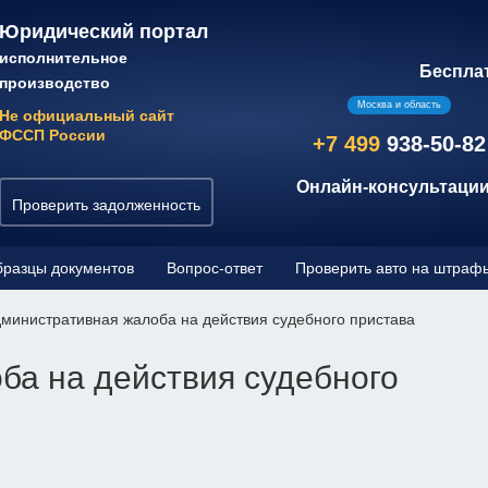
Юридический портал
исполнительное
Беспла
производство
Москва и область
Не официальный сайт
ФССП России
+7 499
938-50-82
Онлайн-консультации
Проверить задолженность
разцы документов
Вопрос-ответ
Проверить авто на штраф
министративная жалоба на действия судебного пристава
ба на действия судебного